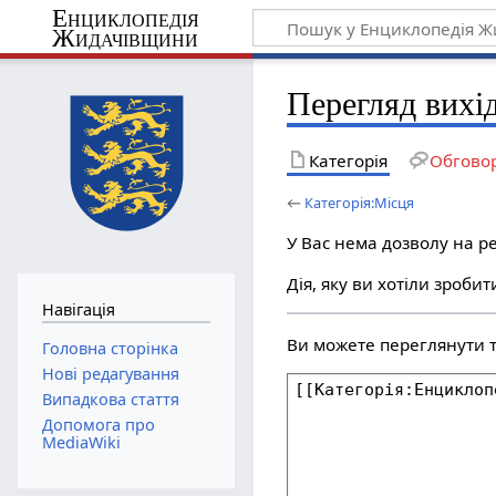
Енциклопедія
Жидачівщини
Перегляд вихі
Категорія
Обгово
←
Категорія:Місця
У Вас нема дозволу на ре
Дія, яку ви хотіли зроби
Навігація
Ви можете переглянути та
Головна сторінка
Нові редагування
Випадкова стаття
Допомога про
MediaWiki