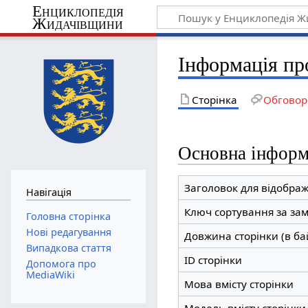
Енциклопедія
Жидачівщини
Інформація пр
Сторінка
Обговор
Основна інформ
Заголовок для відобра
Навігація
Ключ сортування за за
Головна сторінка
Нові редагування
Довжина сторінки (в ба
Випадкова стаття
ID сторінки
Допомога про
MediaWiki
Мова вмісту сторінки