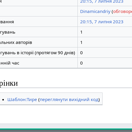
и
20:15, 7 липня 2023
Dinamicandriy
(
обговор
ування
20:15, 7 липня 2023
агувань
1
альних авторів
1
увань в історії (протягом 90 днів)
0
анній час
0
рінки
Шаблон:Тире
(
переглянути вихідний код
)