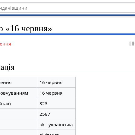
о «16 червня»
ення
ація
ження
16 червня
мовчуванням
16 червня
йтах)
323
2587
uk - українська