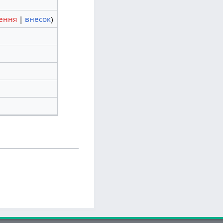
ення
|
внесок
)