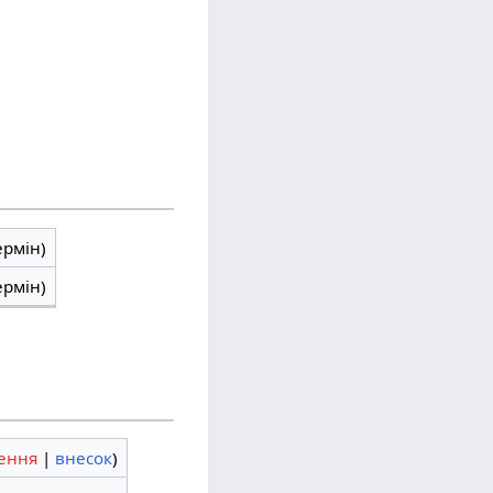
ермін)
ермін)
ення
|
внесок
)