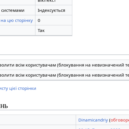
вікітекст
 системами
Індексується
на цю сторінку
0
Так
волити всім користувачам (блокування на невизначений т
волити всім користувачам (блокування на невизначений т
сту цієї сторінки
ань
Dinamicandriy
(
обговор