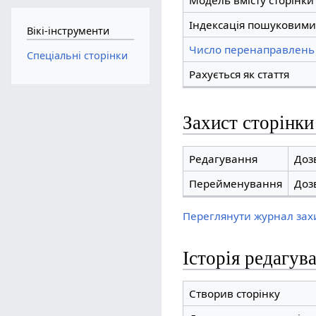
Модель вмісту сторінки
Індексація пошуковими
Вікі-інструменти
Число перенаправлень 
Спеціальні сторінки
Рахується як стаття
Захист сторінки
Редагування
Доз
Перейменування
Доз
Переглянути журнал захи
Історія редагув
Створив сторінку