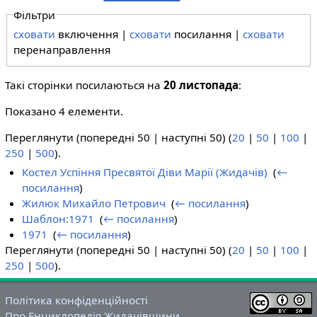
Фільтри
сховати
включення |
сховати
посилання |
сховати
перенаправлення
Такі сторінки посилаються на
20 листопада
:
Показано 4 елементи.
Переглянути (попередні 50 | наступні 50) (
20
|
50
|
100
|
250
|
500
).
Костел Успіння Пресвятої Діви Марії (Жидачів)
‎
(
←
посилання
)
Жилюк Михайло Петрович
‎
(
← посилання
)
Шаблон:1971
‎
(
← посилання
)
1971
‎
(
← посилання
)
Переглянути (попередні 50 | наступні 50) (
20
|
50
|
100
|
250
|
500
).
Політика конфіденційності
Про Енциклопедія Жидачівщини