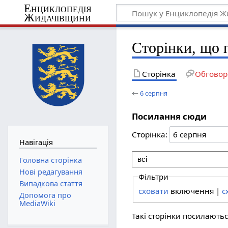
Енциклопедія
Жидачівщини
Сторінки, що 
Сторінка
Обговор
←
6 серпня
Посилання сюди
Сторінка:
Навігація
Головна сторінка
Нові редагування
Фільтри
Випадкова стаття
сховати
включення |
с
Допомога про
MediaWiki
Такі сторінки посилають