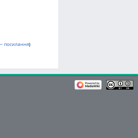
← посилання
)