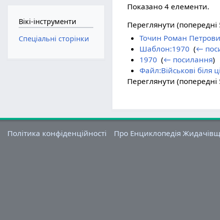
Показано 4 елементи.
Вікі-інструменти
Переглянути (попередні 5
Точин Роман Петров
Спеціальні сторінки
Шаблон:1970
‎
(
← пос
1970
‎
(
← посилання
)
Файл:Військові біля ц
Переглянути (попередні 5
Політика конфіденційності
Про Енциклопедія Жидачів