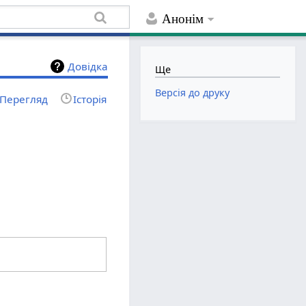
Анонім
Довідка
Ще
Версія до друку
Перегляд
Історія