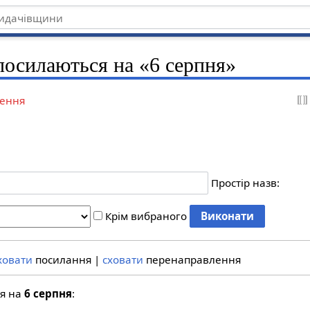
посилаються на «6 серпня»
ення
Простір назв:
Крім вибраного
ховати
посилання |
сховати
перенаправлення
ся на
6 серпня
: