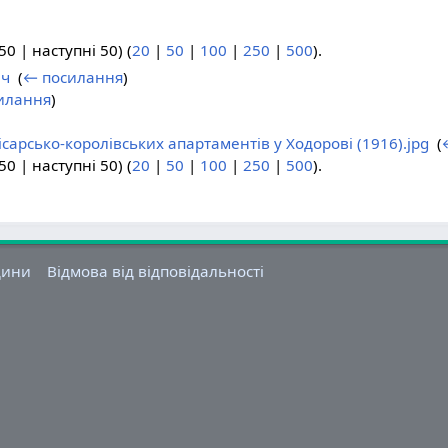
0 | наступні 50) (
20
|
50
|
100
|
250
|
500
).
ич
‎
(
← посилання
)
илання
)
ісарсько-королівських апартаментів у Ходорові (1916).jpg
‎
(
0 | наступні 50) (
20
|
50
|
100
|
250
|
500
).
щини
Відмова від відповідальності